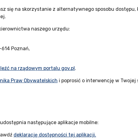
zasz się na skorzystanie z alternatywnego sposobu dostępu
ej.
 kierownictwa naszego urzędu:
1-614 Poznań
,
eźć na rządowym portalu gov.pl
.
nika Praw Obywatelskich
i poprosić o interwencję w Twojej 
udostępnia następujące aplikacje mobilne:
rawdź
deklarację dostępności tej aplikacji.