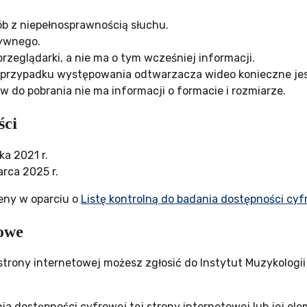
sób z niepełnosprawnością słuchu.
tywnego.
przeglądarki, a nie ma o tym wcześniej informacji.
przypadku występowania odtwarzacza wideo konieczne jest
do pobrania nie ma informacji o formacie i rozmiarze.
ści
ka 2021 r.
rca 2025 r.
eny w oparciu o
Listę kontrolną do badania dostępności cyfr
towe
strony internetowej możesz zgłosić do
Instytut Muzykologi
 dostępności cyfrowej tej strony internetowej lub jej el