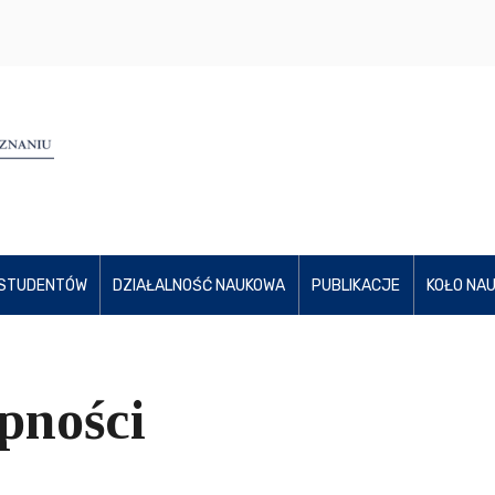
 STUDENTÓW
DZIAŁALNOŚĆ NAUKOWA
PUBLIKACJE
KOŁO NA
pności