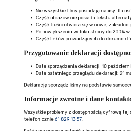
Nie wszystkie filmy posiadają napisy dla o
Część obrazów nie posiada tekstu alterna
Część treści otwiera się w nowej zakładce 
Po powiększeniu widoku strony do 200% w 
Część linków prowadzących do dokumentów 
Przygotowanie deklaracji dostępno
Data sporządzenia deklaracji:
10 październi
Data ostatniego przeglądu deklaracji:
21 ma
Deklarację sporządziliśmy na podstawie samooc
Informacje zwrotne i dane kontak
Wszystkie problemy z dostępnością cyfrową tej 
telefonicznie
61 829 13 57
.
Każdy ma prawo wystąpić z żądaniem zapewnienia