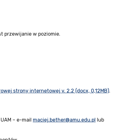
 przewijanie w poziomie.
owej strony internetowej v. 2.2 (docx, 0,12MB)
.
i UAM
– e-mail
maciej.bether@amu.edu.pl
lub
ementów.